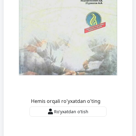
Hemis orqali ro'yxatdan o'ting
Ro'yxatdan o'tish