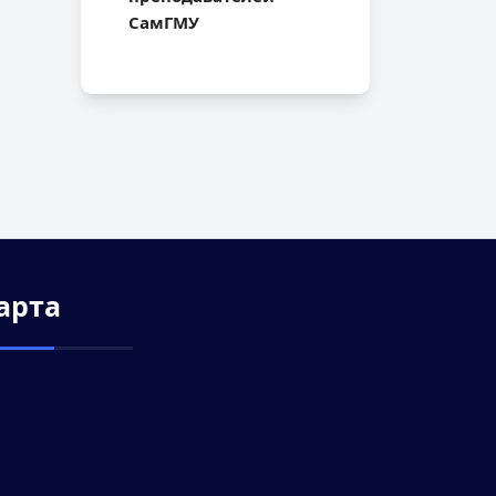
СамГМУ
арта