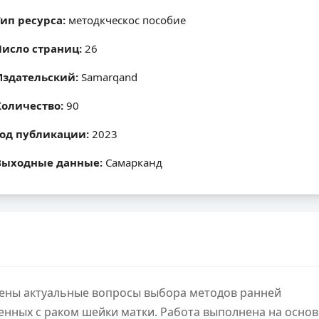
Тип ресурса:
методкческос пособие
Число страниц:
26
Издательский:
Samarqand
Количество:
90
Год публикации:
2023
Выходные данные:
Самарканд
ены актуальные вопросы выбора методов ранней
енных с раком шейки матки. Работа выполнена на основ