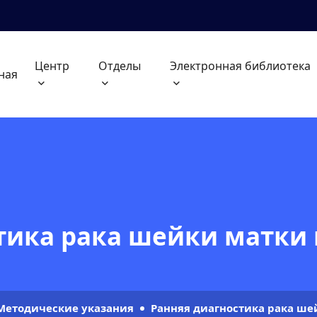
Центр
Отделы
Электронная библиотека
ная
тика рака шейки матки
Методические указания
Ранняя диагностика рака ше