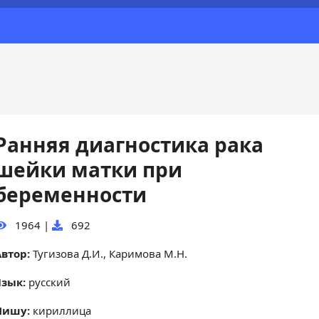
Ранняя диагностика рака
шейки матки при
беременности
1964
|
692
Автор:
Тугизова Д.И., Каримова М.Н.
Язык:
русский
Пишу:
кириллица