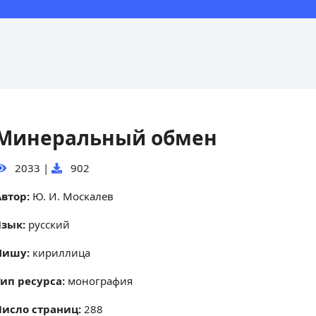
Минеральный обмен
2033
|
902
Автор:
Ю. И. Москалев
Язык:
русский
Пишу:
кириллица
Тип ресурса:
монография
Число страниц:
288