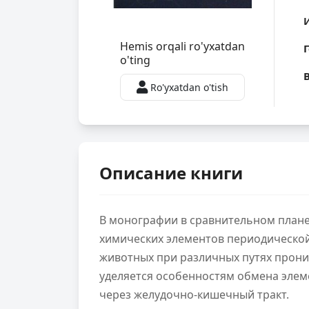
Hemis orqali ro'yxatdan
o'ting
Ro'yxatdan o'tish
Описание книги
В монографии в сравнительном плане
химических элементов периодической 
животных при различных путях прони
уделяется особенностям об­мена элем
через желу­дочно-кишечный тракт.