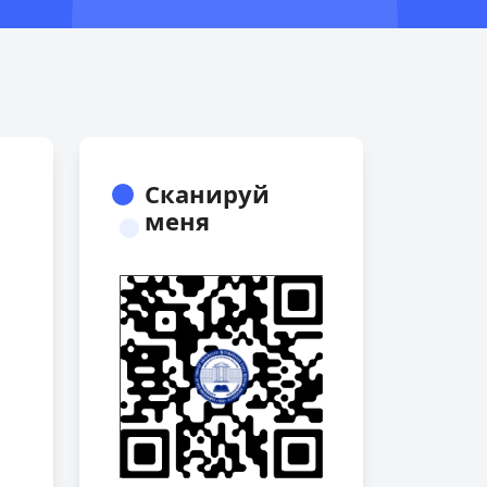
Сканируй
меня