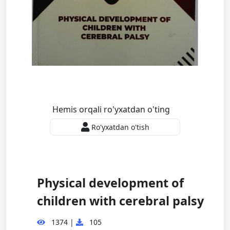
Hemis orqali ro'yxatdan o'ting
Ro'yxatdan o'tish
Physical development of
children with cerebral palsy
1374
|
105