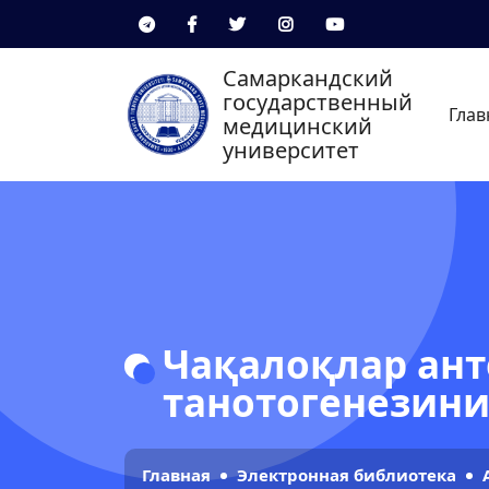
Самаркандский
государственный
Глав
медицинский
университет
Чақалоқлар ант
танотогенезин
Главная
Электронная библиотека