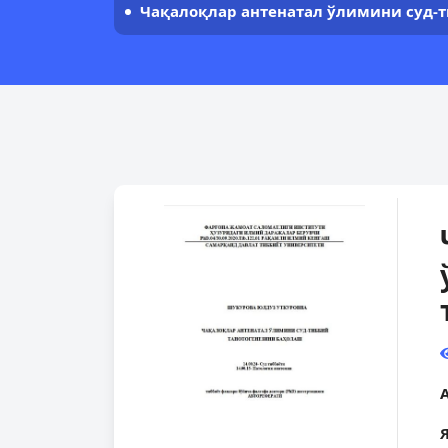
Чақалоқлар антенатал ўлимини суд-