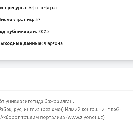
Тип ресурса:
Афтореферат
Число страниц:
57
Год публикации:
2025
Выходные данные:
Фарғона
ёт университетида бажарилган.
збек, рус, инглиз (резюме)) Илмий кенгашнинг веб-
 Ахборот-таълим порталида (www.ziyonet.uz)