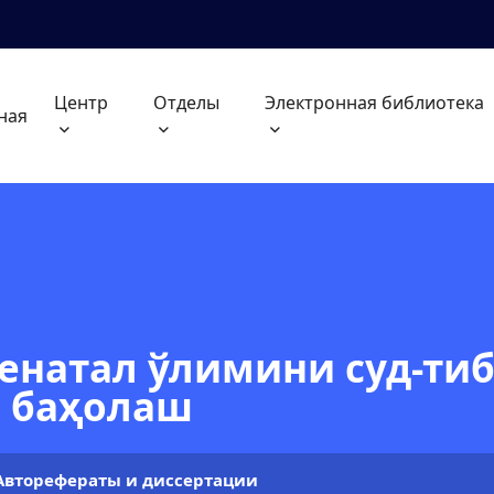
Центр
Отделы
Электронная библиотека
ная
енатал ўлимини суд-ти
и баҳолаш
Авторефераты и диссертации