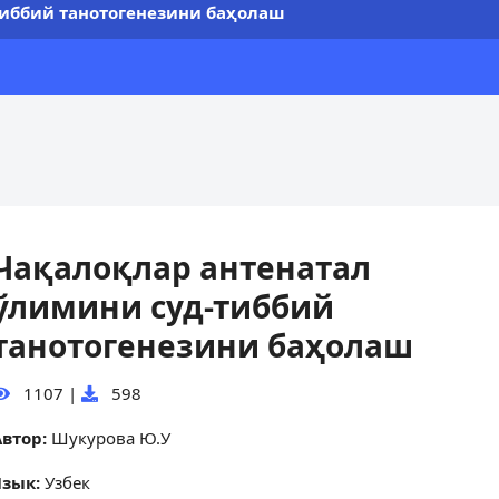
тиббий танотогенезини баҳолаш
Чақалоқлар антенатал
ўлимини суд-тиббий
танотогенезини баҳолаш
1107
|
598
Автор:
Шукурова Ю.У
Язык:
Узбек