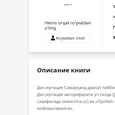
Hemis orqali ro'yxatdan
o'ting
Ro'yxatdan o'tish
Описание книги
Диссертация Самарқанд давлат тибби
Диссертация автореферати уч тилда (ў
саҳифасида (www.tma.uz) ва «ZiyoNet»
жойлаштирилган.