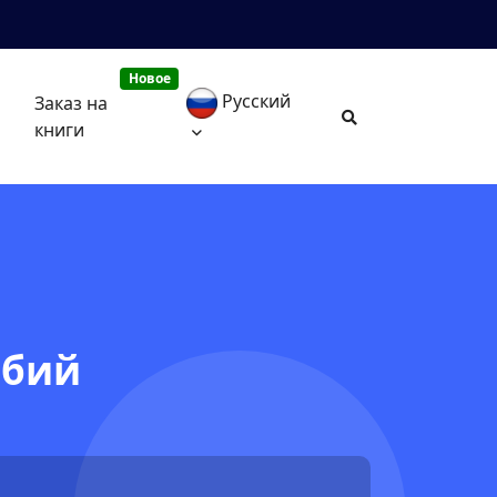
Новое
Русский
Заказ на
книги
ббий