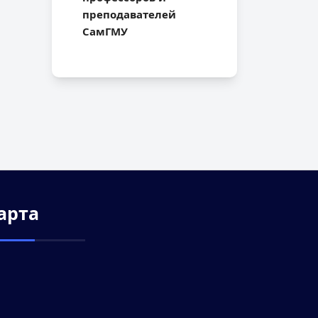
преподавателей
СамГМУ
арта