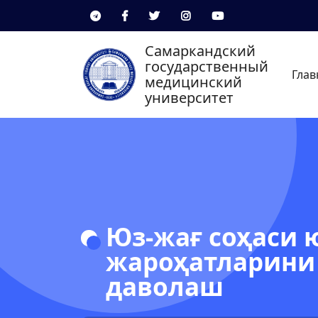
Самаркандский
государственный
Глав
медицинский
университет
Юз-жағ соҳаси
жароҳатларини 
даволаш