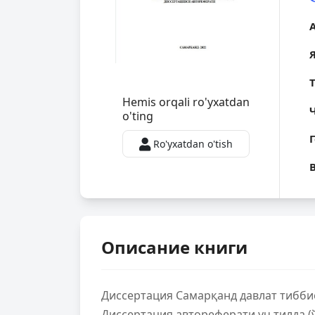
Hemis orqali ro'yxatdan
o'ting
Ro'yxatdan o'tish
Описание книги
Диссертация Самарқанд давлат тибби
Диссертация автореферати уч тилда (ў