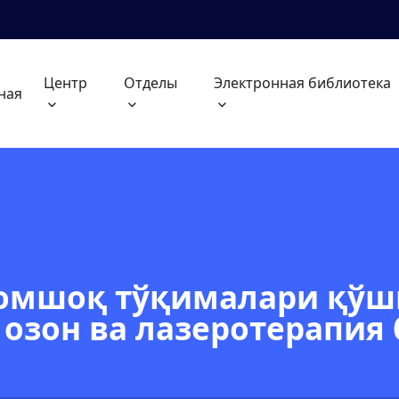
Центр
Отделы
Электронная библиотека
ная
 юмшоқ тўқималари қў
озон ва лазеротерапия