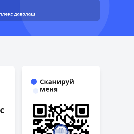
плекс даволаш
Сканируй
меня
с