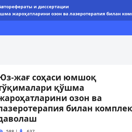
Авторефераты и диссертации
шма жароҳатларини озон ва лазеротерапия билан ком
Юз-жағ соҳаси юмшоқ
тўқималари қўшма
жароҳатларини озон ва
лазеротерапия билан комплек
даволаш
588
|
637