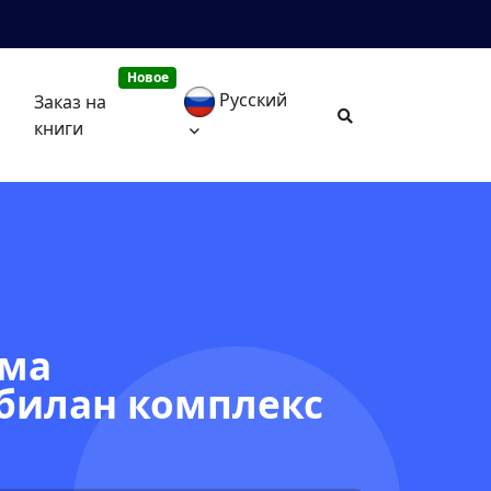
Новое
Русский
Заказ на
книги
шма
 билан комплекс