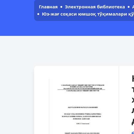
Главная
Электронная библиотека
Юз-жағ соҳаси юмшоқ тўқималари қў