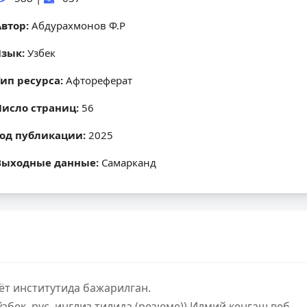
Автор:
Абдурахмонов Ф.Р
Язык:
Узбек
Тип ресурса:
Афтореферат
Число страниц:
56
Год публикации:
2025
Выходные данные:
Самарканд
ёт институтида бажарилган.
збек, рус, инглиз тилида (резюме)) Илмий кенгаш веб-