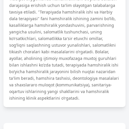
darajasiga erishish uchun ta'lim olayotgan talabalarga
tavsiya etiladi. "Terapiyada hamshiralik ishi va Harbiy
dala terapiyasi" fani hamshiralik ishining zamini bo’lib,
kasalliklarga hamshiralik yondashuvini, parvarishning
yangicha usulini, salomatlik tushunchasi, uning
ko’rsatkichlari, salomatlikka ta'sir etuvchi omillar,
sog’liqni saqlashning ustuvor yunalishlari, salomatlikni
tikiash choralari kabi masalalarini o’rgatadi. Bolalar,
ayollar, aholining ijtimoiy muxofazaga muxtoj guruhlari
bilan ishlashni ko’zda tutadi, terapiyada hamshiralik ishi
bo’yicha hamshiralik jarayonini bilish nuqtai nazaridan
ta'lim beradi, hamshira tashxisi, deontologiya masalalari
va shaxslararo muloqot (kommunikatsiya), sanitariya-
oqartuv ishlarining yangi shakllarini va hamshiralik
ishining klinik aspektlarini o’rgatadi.