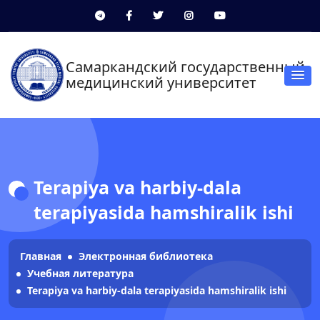
Самаркандский государственный
медицинский университет
Terapiya va harbiy-dala
terapiyasida hamshiralik ishi
Главная
Электронная библиотека
Учебная литература
Terapiya va harbiy-dala terapiyasida hamshiralik ishi