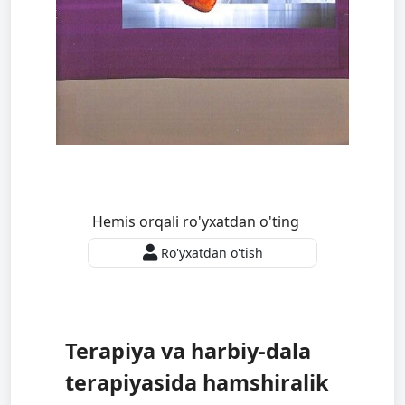
Hemis orqali ro'yxatdan o'ting
Ro'yxatdan o'tish
Terapiya va harbiy-dala
terapiyasida hamshiralik