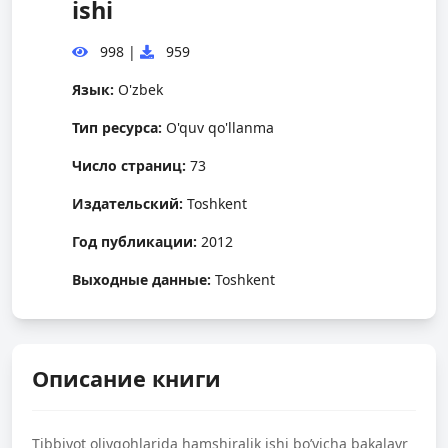
ishi
998
|
959
Язык:
O'zbek
Тип ресурса:
O'quv qo'llanma
Число страниц:
73
Издательский:
Toshkent
Год публикации:
2012
Выходные данные:
Toshkent
Описание книги
Tibbiyot oliygohlarida hamshiralik ishi bo’yicha bakalavr