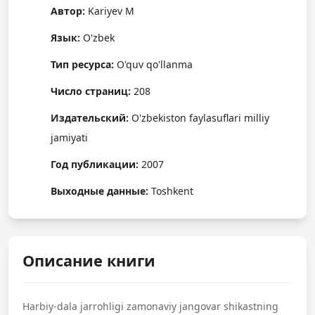
Автор:
Kariyev M
Язык:
O'zbek
Тип ресурса:
O'quv qo'llanma
Число страниц:
208
Издательский:
O'zbekiston faylasuflari milliy
jamiyati
Год публикации:
2007
Выходные данные:
Toshkent
Описание книги
Harbiy-dala jarrohligi zamonaviy jangovar shikastning