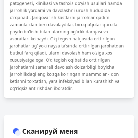
patogene­zi, klinikasi va tashxis qo'yish usullari hamda
jarrohlik yordami va davolashni urush hududida
o'rganadi. Jangovar shikastlarni jarrohlar qadim
zamonlardan beri davolaydilar, biroq o‘qotar qurollar
paydo bo'lishi bilan ularning og'irlik darajasi va
asoratlari ko'paydi. O'q tegish natijasida orttirilgan
jarohatlar tig‘ yoki nayza ta’sirida ort­tirilgan jarohatdan
butkul farq qiladi, ularni davolash ham o'ziga xos
xususiyatga ega. O'q tegish oqibatida orttirilgan
jarohatlarni samarali davolash dolzarbligi bo‘yicha
jarrohlikdagi eng ko'zga ko'ringan muammolar - qon
ketishni to'xtatish, yara infeksiyasi bi­lan kurashish va
og'riqsizlantirishdan iboratdir.
Сканируй меня