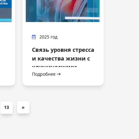
2025 год
Связь уровня стресса
и качества жизни с
клиническими
Подробнее
результатами
ции
чрескожного
коронарного
вмешательства
»
13
(ЧКВ) у пациентов с
инфарктом
миокарда