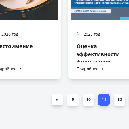
2026 год
2025 год
естоимение
Оценка
эффективности
физических
дробнее
Подробнее
компонентов
кардиореабилита
у пациентов с
инфарктом
«
9
10
11
12
миокарда после
чрескожного
коронарного
вмешательства