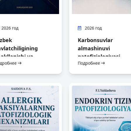
2026 год
2026 год
‘zbek
Karbonsuvlar
vlatchiligining
almashinuvi
akllanishi va
patofiziologiyasi
дробнее
Подробнее
raqqiyot bosqichlari