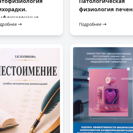
атофизиология
Патологическая
ихорадки.
физиология пече
нфекционные
дробнее
Подробнее
роцессы