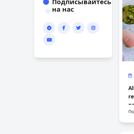
Подписывайтесь
на нас
Al
re
pa
По
m