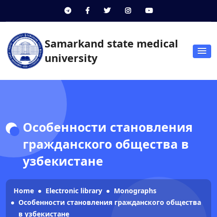
Samarkand state medical
university
Особенности становления
гражданского общества в
узбекистане
Home
Electronic library
Monographs
Особенности становления гражданского общества
в узбекистане