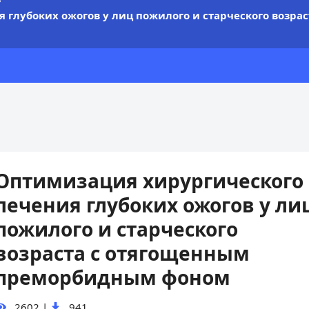
 глубоких ожогов у лиц пожилого и старческого возр
Оптимизация хирургического
лечения глубоких ожогов у ли
пожилого и старческого
возраста с отягощенным
преморбидным фоном
2602
|
941