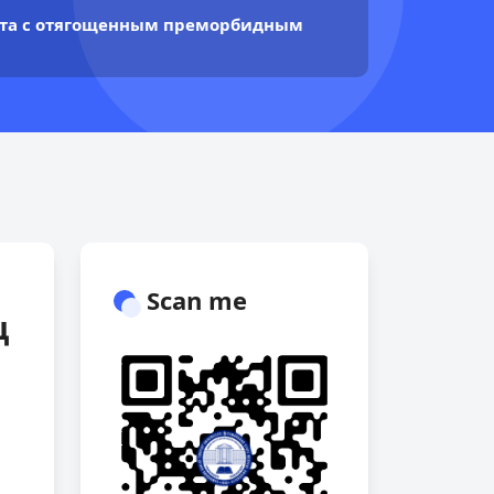
аста с отягощенным преморбидным
Scan me
ц