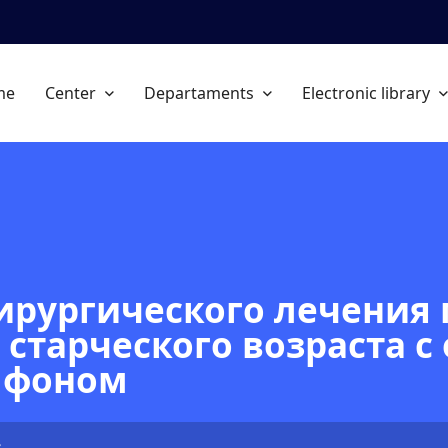
me
Center
Departaments
Electronic library
рургического лечения 
 старческого возраста 
 фоном
s