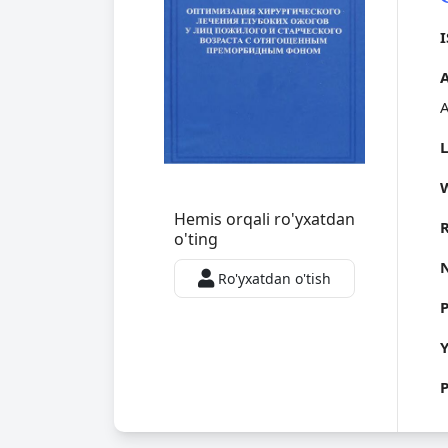
А
Hemis orqali ro'yxatdan
o'ting
Ro'yxatdan o'tish
Y