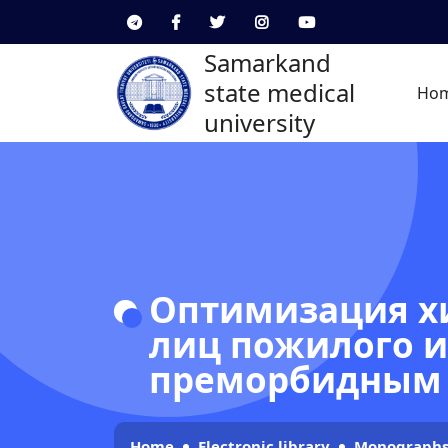
Samarkand
state medical
Ho
university
Оптимизация хи
лиц пожилого и
преморбидным
Home
Electronic library
Monograph