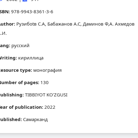
ISBN:
978-9943-8361-3-6
Author:
Рузибоtв С.А, Бабажанов А.С, Даминов Ф,А. Ахмедов
.И.
Lang:
русский
Writing:
кириллица
Resource type:
монография
Number of pages:
130
Publishing:
TIBBIYOT KO’ZGUSI
ear of publication:
2022
Published:
Самарканд