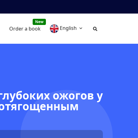
New
English
Order a book
глубоких ожогов у
с отягощенным