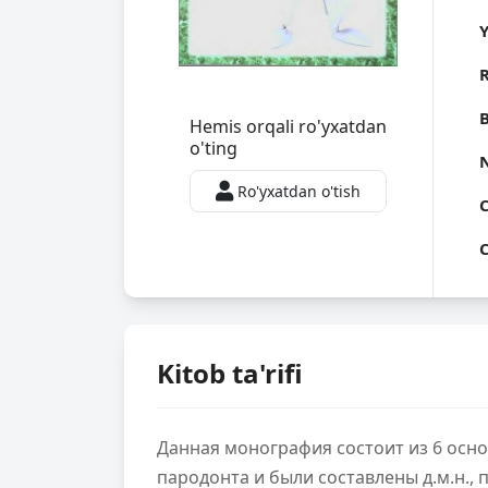
R
B
Hemis orqali ro'yxatdan
o'ting
Ro'yxatdan o'tish
C
C
Kitob ta'rifi
Данная монография состоит из 6 осн
пародонта и были составлены д.м.н.,