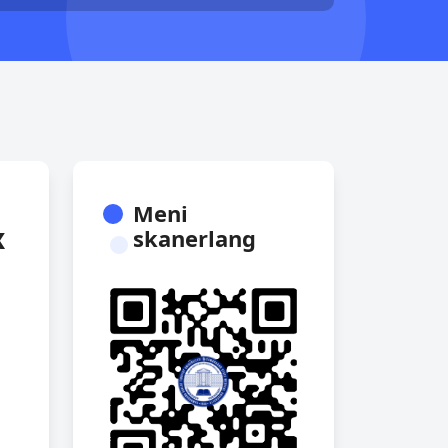
Meni
х
skanerlang