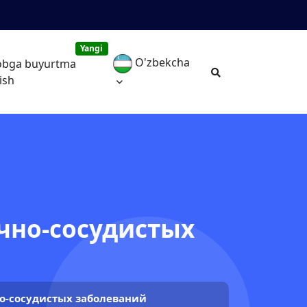
Yangi
O'zbekcha
obga buyurtma
ish
ечно-сосудистых
но-сосудистых заболеваний