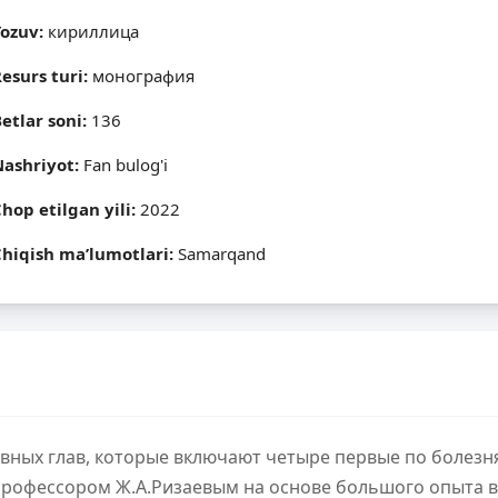
Yozuv:
кириллица
esurs turi:
монография
etlar soni:
136
Nashriyot:
Fan bulog'i
hop etilgan yili:
2022
hiqish ma’lumotlari:
Samarqand
овных глав, которые включают четыре первые по болезн
 профессором Ж.А.Ризаевым на основе большого опыта в