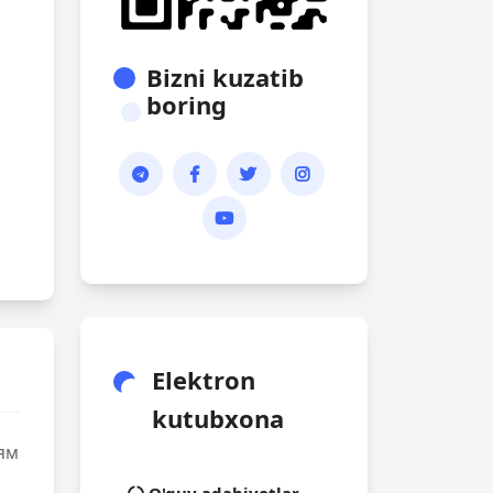
Bizni kuzatib
boring
Elektron
kutubxona
ям