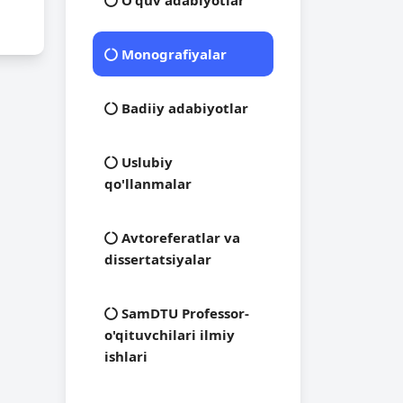
O'quv adabiyotlar
Monografiyalar
Badiiy adabiyotlar
Uslubiy
qo'llanmalar
Avtoreferatlar va
dissertatsiyalar
SamDTU Professor-
o'qituvchilari ilmiy
ishlari