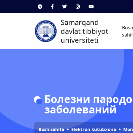
Samarqand
Bos
davlat tibbiyot
sahi
universiteti
Болезни пародо
заболеваний
Bosh sahifa
Elektron kutubxona
Mon