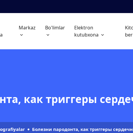
h
Markaz
Bo'limlar
Elektron
Kit
fa
kutubxona
ber
нта, как триггеры серд
ografiyalar
Болезни пародонта, как триггеры сердеч