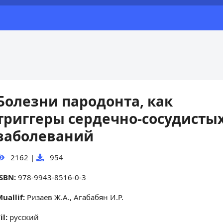
Болезни пародонта, как
триггеры сердечно-сосудисты
заболеваний
2162
|
954
ISBN:
978-9943-8516-0-3
uallif:
Ризаев Ж.А., Агабабян И.Р.
il:
русский