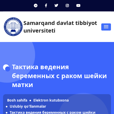
Samarqand davlat tibbiyot
universiteti
Тактика ведения
беременных с раком шейки
матки
Bosh sahifa
Elektron kutubxona
Uslubiy qo'llanmalar
Тактика ведения беременных с раком шейки