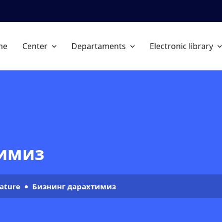
me
Center
Departaments
Electronic library
тимиз
rature
Бизнинг дарахтимиз