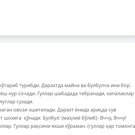
кўтариб турибди. Дарахтда майна ва булбулча ини бор.
ёш нур сочади. Гуллар шабадада тебранади, капалаклар
лутлар сузади.
аган овози эшитилади. Дарахт ёнида ариқда сув
 шохига қўнади. Булбул: (маҳлиё бўлиб)- Вччу, Вччу!
ллар. Гуллар рақсини яхши кўраман. (гуллар ҳар томонг