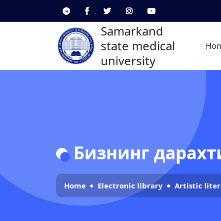
Samarkand
state medical
Ho
university
Бизнинг дарах
Home
Electronic library
Artistic lite