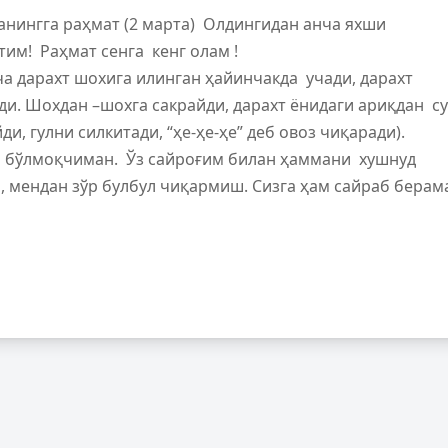
ганингга раҳмат (2 марта) Олдингидан анча яхши
тим! Раҳмат сенга кенг олам !
а дарахт шохига илинган ҳайинчакда учади, дарахт
и. Шохдан –шохга сакрайди, дарахт ёнидаги ариқдан с
ди, гулни силкитади, “ҳе-ҳе-ҳе” деб овоз чиқаради).
и бўлмоқчиман. Ўз сайроғим билан ҳаммани хушнуд
 мендан зўр булбул чиқармиш. Сизга ҳам сайраб берам