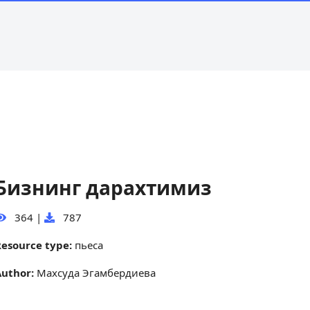
Бизнинг дарахтимиз
364
|
787
Resource type:
пьеса
Author:
Махсуда Эгамбердиева