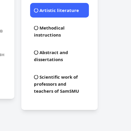
Artistic literature
Methodical
ув
instructions
Abstract and
ан
dissertations
Scientific work of
professors and
teachers of SamSMU