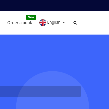
New
English
Order a book