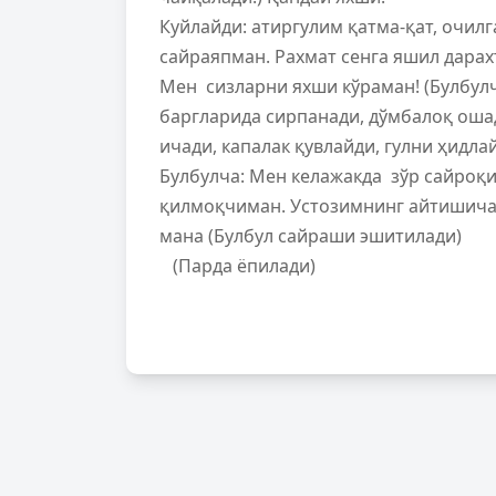
Куйлайди: атиргулим қатма-қат, очил
сайраяпман. Рахмат сенга яшил дарах
Мен сизларни яхши кўраман! (Булбулч
баргларида сирпанади, дўмбалоқ ошад
ичади, капалак қувлайди, гулни ҳидлай
Булбулча: Мен келажакда зўр сайроқ
қилмоқчиман. Устозимнинг айтишича,
мана (Булбул сайраши эшитилади)
(Парда ёпилади)