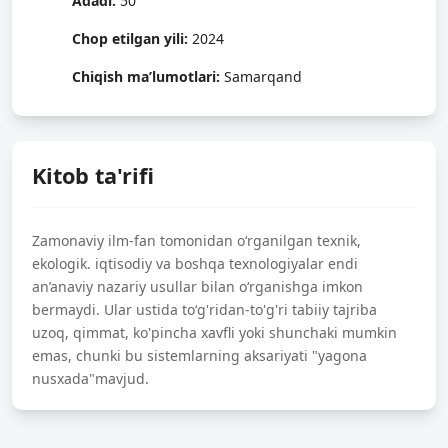
Adadi:
50
Chop etilgan yili:
2024
Chiqish ma’lumotlari:
Samarqand
Kitob ta'rifi
Zamonaviy ilm-fan tomonidan o‘rganilgan texnik,
ekologik. iqtisodiy va boshqa texnologiyalar endi
an’anaviy nazariy usullar bilan o‘rganishga imkon
bermaydi. Ular ustida to‘g'ridan-to'g'ri tabiiy tajriba
uzoq, qimmat, ko'pincha xavfli yoki shunchaki mumkin
emas, chunki bu sistemlarning aksariyati "yagona
nusxada"mavjud.