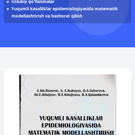
Uslubiy qo'llanmalar
Yuqumli kasalliklar epidemiologiyasida matematik
modellashtirish va bashorat qilish