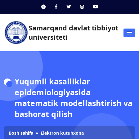
Samarqand davlat tibbiyot
universiteti
Yuqumli kasalliklar
epidemiologiyasida
matematik modellashtirish va
bashorat qilish
Bosh sahifa
Elektron kutubxona