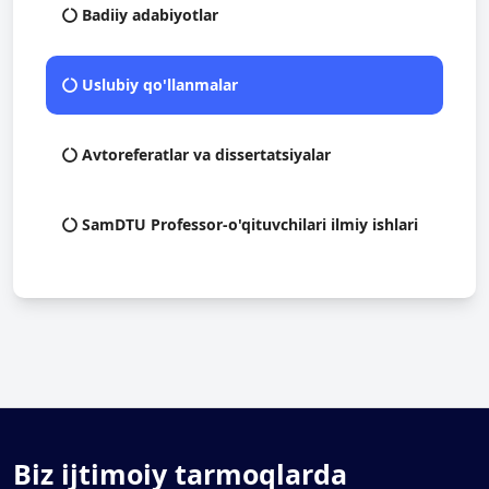
Badiiy adabiyotlar
Uslubiy qo'llanmalar
Avtoreferatlar va dissertatsiyalar
SamDTU Professor-o'qituvchilari ilmiy ishlari
Biz ijtimoiy tarmoqlarda