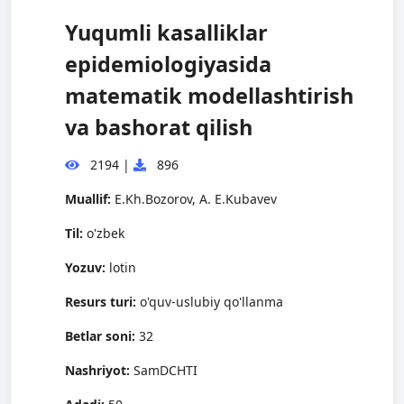
Yuqumli kasalliklar
epidemiologiyasida
matematik modellashtirish
va bashorat qilish
2194
|
896
Muallif:
E.Kh.Bozorov, A. E.Kubavev
Til:
o'zbek
Yozuv:
lotin
Resurs turi:
o'quv-uslubiy qo'llanma
Betlar soni:
32
Nashriyot:
SamDCHTI