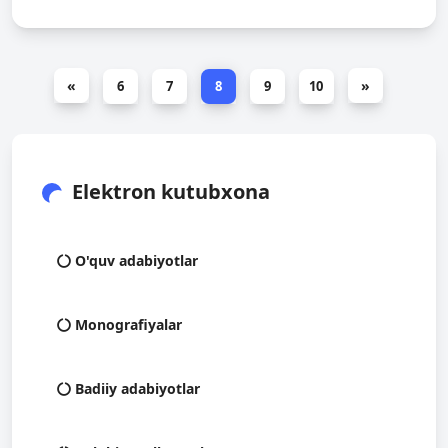
Ярмухамедова Н.А., Мамадалиев А.М. -
2025.
«
»
6
7
8
9
10
Elektron kutubxona
O'quv adabiyotlar
Monografiyalar
Badiiy adabiyotlar