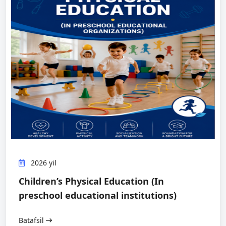
2026 yil
Children’s Physical Education (In
рrеschооl еducаtiоnаl institutiоns)
Batafsil