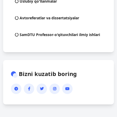
Uslubiy qo'llanmalar
Avtoreferatlar va dissertatsiyalar
SamDTU Professor-o'qituvchilari ilmiy ishlari
Bizni kuzatib boring