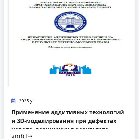
2025 yil
Применение аддитивных технологий
и 3D-моделирования при дефектах
черепа, возникших в результате
Batafsil
черепно-мозговых травм. Алиев М.А.,