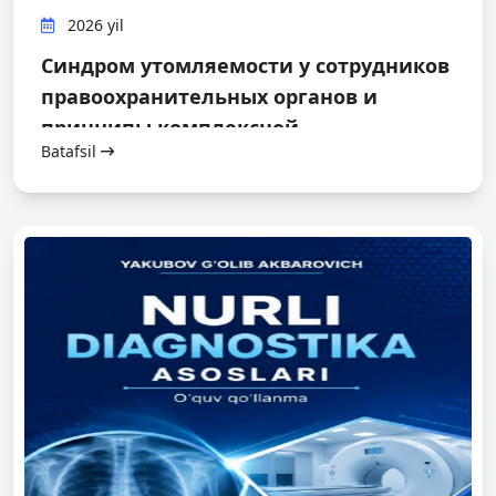
2026 yil
Синдром утомляемости у сотрудников
правоохранительных органов и
принципы комплексной
Batafsil
реабилитации