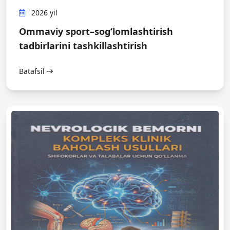
2026 yil
Оmmаviy spоrt–sоg‘lоmlаshtirish
tаdbirlаrini tаshkillаshtirish
Batafsil