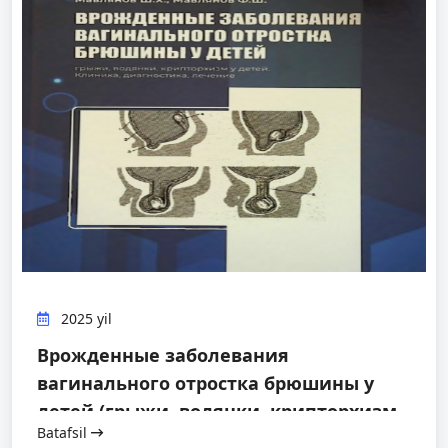
2025 yil
Врожденные заболевания
вагинального отростка брюшины у
детей (грыжи, водянки, крипторхизм
Batafsil
у детей, клиника, диагностика и