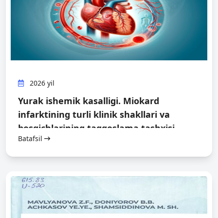
2026 yil
Yurak ishemik kasalligi. Miokard
infarktining turli klinik shakllari va
bosqichlarining taqqoslama tashxisi
Batafsil