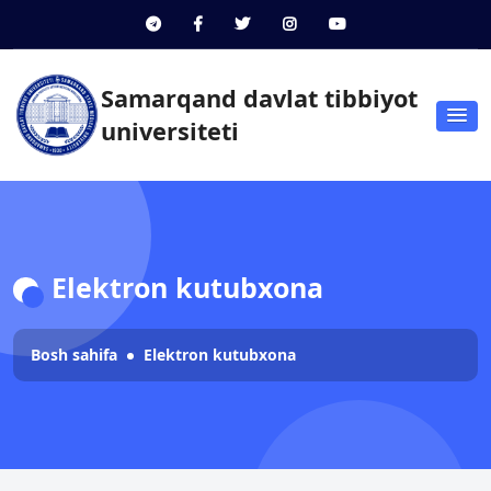
Samarqand davlat tibbiyot
universiteti
Elektron kutubxona
Bosh sahifa
Elektron kutubxona