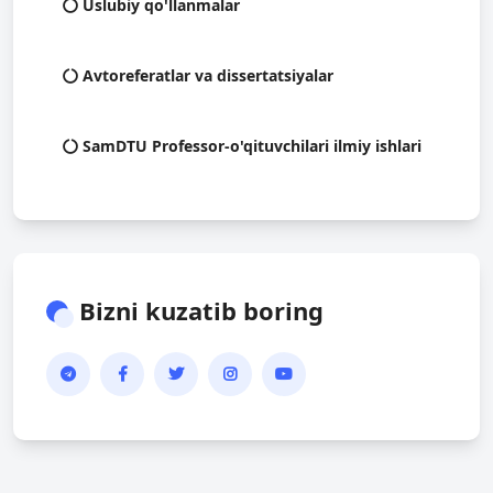
Uslubiy qo'llanmalar
Avtoreferatlar va dissertatsiyalar
SamDTU Professor-o'qituvchilari ilmiy ishlari
Bizni kuzatib boring