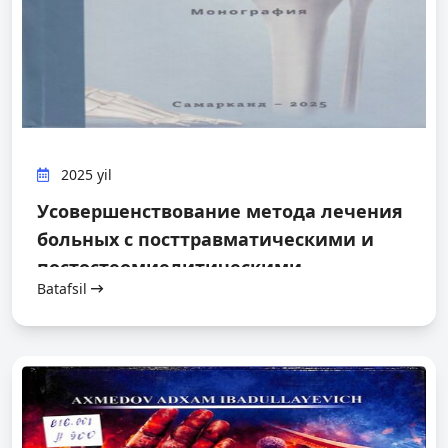
2025 yil
Усовершенствование метода лечения
больных с посттравматическими и
постостеомиелитическими
Batafsil
дефектами костной ткани длинных
трубчатых костей