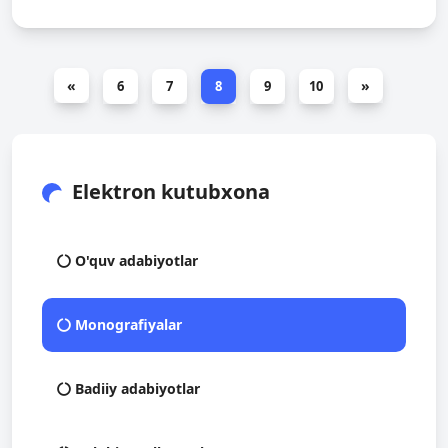
«
»
6
7
8
9
10
Elektron kutubxona
O'quv adabiyotlar
Monografiyalar
Badiiy adabiyotlar