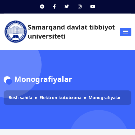
Samarqand davlat tibbiyot
universiteti
Monografiyalar
Bosh sahifa
Elektron kutubxona
Monografiyalar