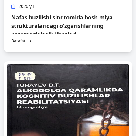
2026 yil
Nafas buzilishi sindromida bosh miya
strukturalaridagi о'zgarishlarning
patomorfologik jihatlari
Batafsil