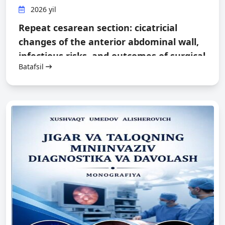
2026 yil
Repeat cesarean section: cicatricial
changes of the anterior abdominal wall,
infectious risks, and outcomes of surgical
Batafsil
management