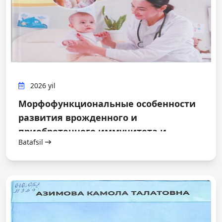
2026 yil
Морфофункциональные особенности
развития врожденного и
приобретенного иммунитета и
Batafsil
регуляторных структур легкого при
бронхоэктазиях у детей